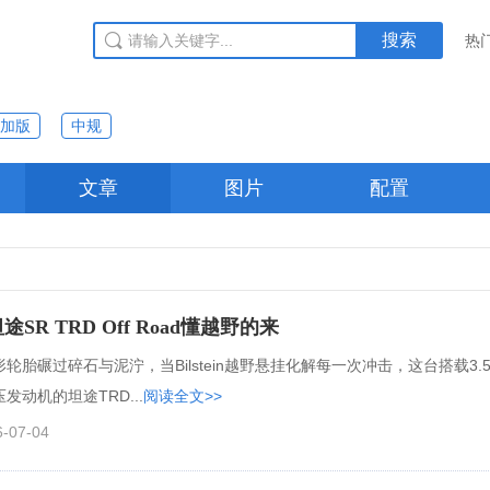
搜索
热
加版
中规
文章
图片
配置
途SR TRD Off Road懂越野的来
轮胎碾过碎石与泥泞，当Bilstein越野悬挂化解每一次冲击，这台搭载3.
发动机的坦途TRD...
阅读全文>>
6-07-04