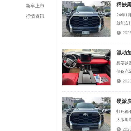
稀缺黑
新车上市
24年
行情资讯
就能安排

202
混动加
想要越野
储备充足

202
硬派皮
打死都
大版坦途3

202