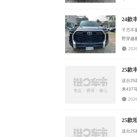
24款
千万不要
野穿越都

202
25款
这台25
来437

202
25款
这台2