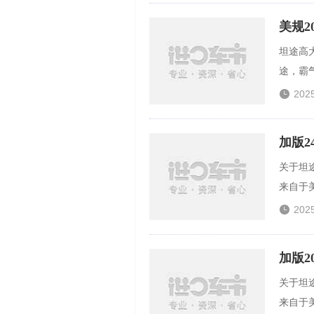
美规2
坦途高
途，霸气

202
加版
关于坦
来自于美

202
加版2
关于坦
来自于美