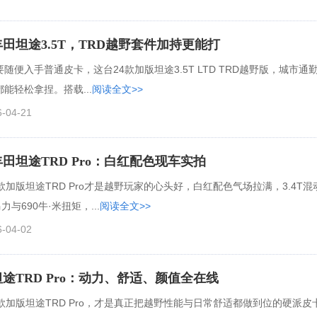
丰田坦途3.5T，TRD越野套件加持更能打
随便入手普通皮卡，这台24款加版坦途3.5T LTD TRD越野版，城市通
能轻松拿捏。搭载...
阅读全文>>
6-04-21
丰田坦途TRD Pro：白红配色现车实拍
款加版坦途TRD Pro才是越野玩家的心头好，白红配色气场拉满，3.4T混
马力与690牛·米扭矩，...
阅读全文>>
6-04-02
坦途TRD Pro：动力、舒适、颜值全在线
5款加版坦途TRD Pro，才是真正把越野性能与日常舒适都做到位的硬派皮