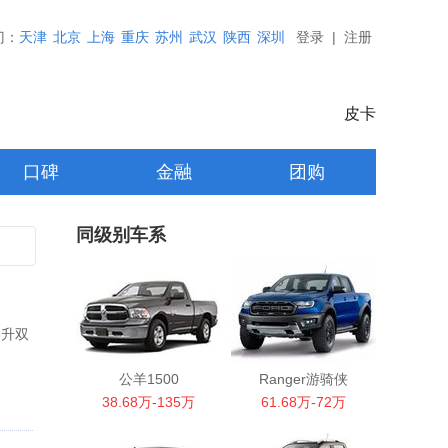
门：
天津
北京
上海
重庆
苏州
武汉
陕西
深圳
登录
|
注册
皮卡
口碑
金融
团购
同级别车系
5升双
公羊1500
Ranger游骑侠
38.68万-135万
61.68万-72万