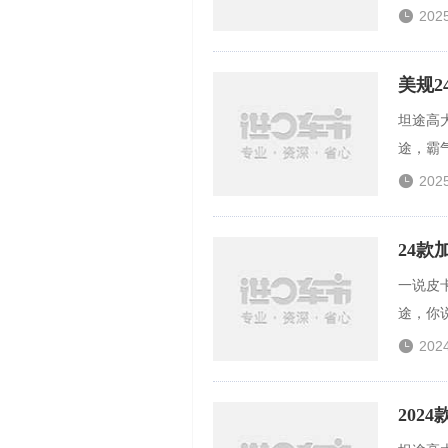

202
美规
坦途高
途，霸气

202
24款
一说皮
途，你说

202
202