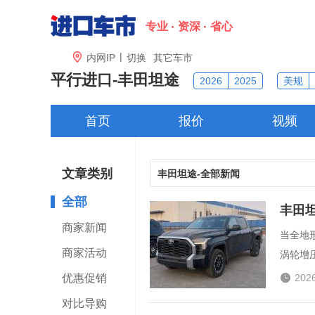
专业
资深
省心
|

内网IP
切换
其它车市
平行进口-
丰田坦途
2026
2025
美规
首页
报价
视频
文章类别
丰田坦途-全部新闻
全部
丰田坦
商家新闻
当全地形
商家活动
涡轮增压
优惠促销

202
对比导购