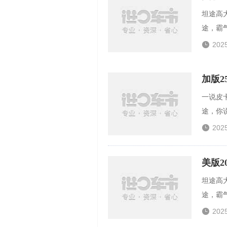
坦途高
途，霸气

202
加版
一说皮
途，你说

202
美版2
坦途高
途，霸气

202