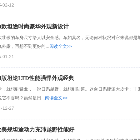
5-02-12
24款坦途时尚豪华外观新设计
大壮硕的车身尺寸给人以安全感。车如其名，无论何种状况对它来说都是
外露，再想不到更好的...
阅读全文>>
5-01-21
加版坦途LTD性能强悍外观经典
卡，就想到猛禽，一说日系越野，就想到陆巡。这台日系硬派大皮卡：丰
它不香吗？虽然是日...
阅读全文>>
4-12-27
4款美规坦途动力充沛越野性能好