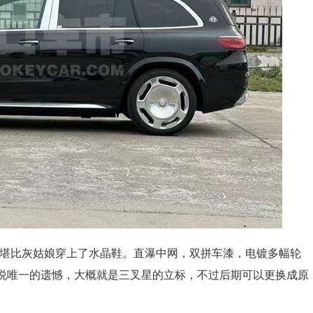
，堪比灰姑娘穿上了水晶鞋。直瀑中网，双拼车漆，电镀多幅轮
要说唯一的遗憾，大概就是三叉星的立标，不过后期可以更换成原