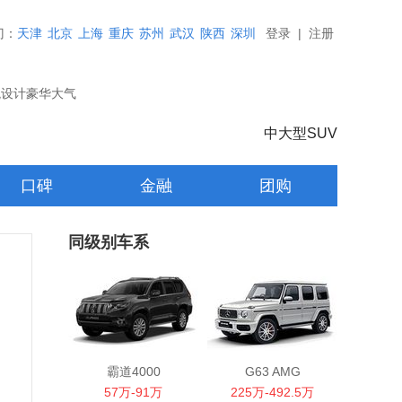
门：
天津
北京
上海
重庆
苏州
武汉
陕西
深圳
登录
|
注册
外观设计豪华大气
中大型SUV
口碑
金融
团购
同级别车系
霸道4000
G63 AMG
57万-91万
225万-492.5万