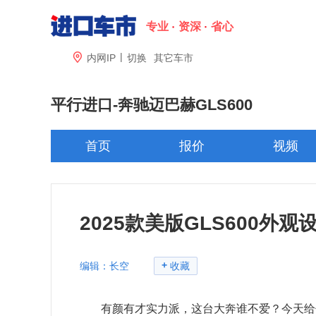
专业
资深
省心
|

内网IP
切换
其它车市
平行进口-
奔驰迈巴赫GLS600
首页
报价
视频
2025款美版GLS600外
+
编辑：长空
收藏
有颜有才实力派，这台大奔谁不爱？今天给