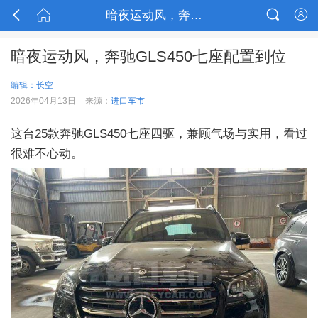



暗夜运动风，奔驰GLS450七座配置到位

暗夜运动风，奔驰GLS450七座配置到位
编辑：长空
2026年04月13日
来源：
进口车市
这台25款奔驰GLS450七座四驱，兼顾气场与实用，看过
很难不心动。