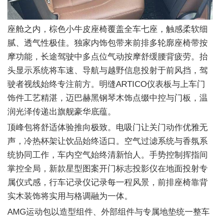
座舱之内，棕色小牛皮座椅覆盖全车七座，触感柔软细
腻、透气性极佳。独家内饰包带来前排多轮廓座椅带按
摩功能，长途驾驶中多点位气动按摩舒缓腰背疲劳。抬
头显示系统将车速、导航与越野信息投射于前风挡，驾
驶者视线始终专注前方。明缝ARTICO仪表板与上车门
饰件工艺精湛，迈巴赫黑钢琴木饰点缀中控与门板，温
润光泽传递出旗舰豪华底蕴。
顶峰包将舒适体验推向极致。电吸门让关门动作优雅无
声，冷热杯架让饮品始终适口。空气过滤系统与香氛系
统协同工作，车内空气始终清新怡人。手势控制挥指间
掌控全局，新款星型图案开门标志投影仪在地面投射专
属仪式感，行车记录仪记录每一程风景，前排座椅靠背
实木装饰将实用与格调融为一体。
AMG运动包以造型组件、外部组件与专属地垫统一整车