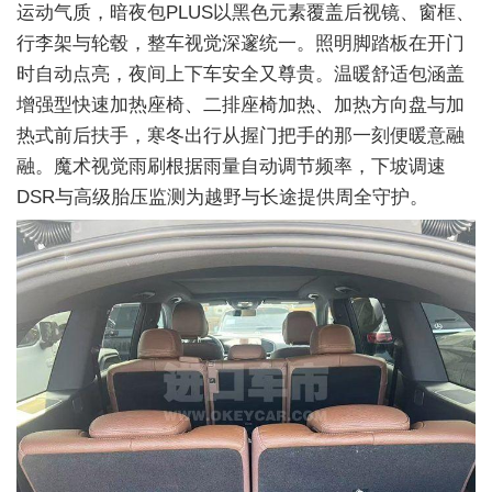
运动气质，暗夜包PLUS以黑色元素覆盖后视镜、窗框、
行李架与轮毂，整车视觉深邃统一。照明脚踏板在开门
时自动点亮，夜间上下车安全又尊贵。温暖舒适包涵盖
增强型快速加热座椅、二排座椅加热、加热方向盘与加
热式前后扶手，寒冬出行从握门把手的那一刻便暖意融
融。魔术视觉雨刷根据雨量自动调节频率，下坡调速
DSR与高级胎压监测为越野与长途提供周全守护。