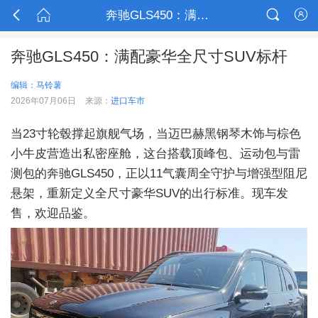



奔驰GLS450：满配豪华全尺寸SUV标杆

奔驰GLS450：满配豪华全尺寸SUV标杆
编辑：马铃薯
2026年07月06日
来源：
进口车市
当23寸轮毂撑起旗舰气场，当迈巴赫黑钢琴木饰与棕色
小牛皮营造出私密座舱，这台搭载顶峰包、运动包与雷
测包的奔驰GLS450，正以11气囊周全守护与增强型阻尼
悬架，重新定义全尺寸豪华SUV的出行标准。现车发
售，欢迎品鉴。