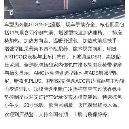
车型为奔驰GLS450七座版，现车手续齐全。核心配置包
括11气囊含四个侧气囊、增强型快速加热座椅、二排座
椅加热、加热方向盘、温暖舒适包、加热式前后扶手、
增强型阻尼悬架多四个阻尼器、魔术视觉雨刷、明缝
ARTICO仪表板与上车门饰件、下坡调速DSR、高级胎
压监测。全选配包括独家内饰包前排多轮廓座椅带按摩
与抬头显示、AMG运动包含造型组件与ADS增强型阻
尼、暗夜包PLUS、智能驾驶包含ACC雷达测距与主动转
向变道辅助、顶峰包含电吸门冷热杯架空气过滤香氛手
势控制星型迎宾灯行车记录仪实木椅背装饰、特选棕色
小牛皮、23寸轮毂、照明脚踏板、迈巴赫黑钢琴木饰。
欢迎到店品鉴，支持全国分期、上牌与质保服务。