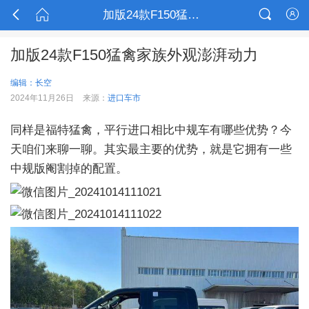



加版24款F150猛禽家族外观澎湃动力

加版24款F150猛禽家族外观澎湃动力
编辑：长空
2024年11月26日
来源：
进口车市
同样是福特猛禽，平行进口相比中规车有哪些优势？今
天咱们来聊一聊。其实最主要的优势，就是它拥有一些
中规版阉割掉的配置。