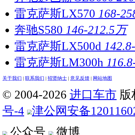
雷克萨斯LX570
168-2
奔驰S580
146-212.5万
雷克萨斯LX500d
142.8
雷克萨斯LM300h
116.
关于我们
|
联系我们
|
招贤纳士
|
意见反馈
|
网站地图
© 2004-
2026
进口车市
版
号-4
津公网安备12011602
公众号
微博