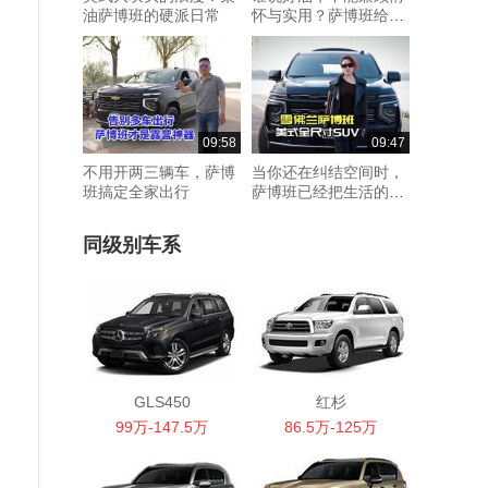
油萨博班的硬派日常
怀与实用？萨博班给你
答案
09:58
09:47
不用开两三辆车，萨博
当你还在纠结空间时，
班搞定全家出行
萨博班已经把生活的格
局拉满了
同级别车系
GLS450
红杉
99万-147.5万
86.5万-125万