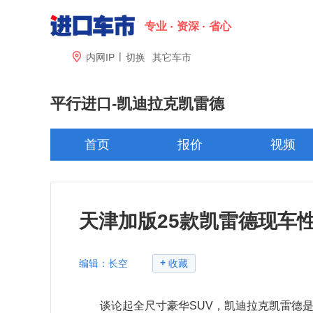
专业
资深
省心
|

内网IP
切换
其它车市
平行进口-
凯迪拉克凯雷德
首页
报价
视频
天津加版25款凯雷德现车
+
编辑：长空
收藏
谈论起全尺寸豪华SUV，凯迪拉克凯雷德