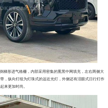
倒梯形进气格栅，内部采用密集的熏黑中网填充，左右两侧大
灯带，纵向灯组为灯珠式的远近光灯，外侧还有泪眼式日行灯作
看起来更加时尚。