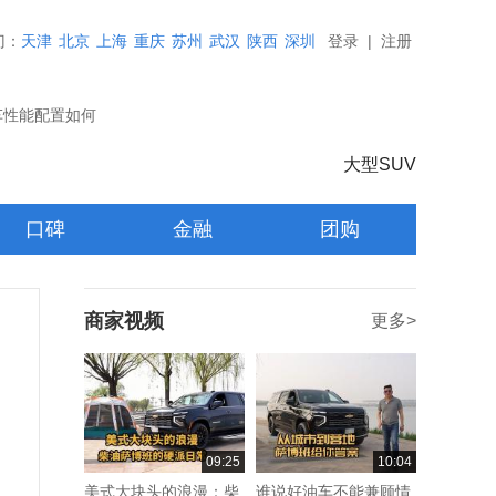
门：
天津
北京
上海
重庆
苏州
武汉
陕西
深圳
登录
|
注册
车性能配置如何
大型SUV
口碑
金融
团购
商家视频
更多>
09:25
10:04
美式大块头的浪漫：柴
谁说好油车不能兼顾情