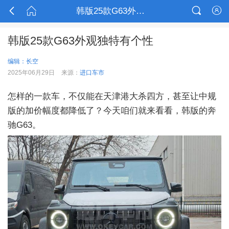



韩版25款G63外观独特有个性

韩版25款G63外观独特有个性
编辑：长空
2025年06月29日
来源：
进口车市
怎样的一款车，不仅能在天津港大杀四方，甚至让中规
版的加价幅度都降低了？今天咱们就来看看，韩版的奔
驰G63。