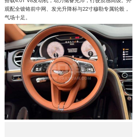
搭载4.0T V8发动机，动力储备充沛，行驶质感高级。外
观配全镀铬前中网、发光升降标与22寸穆勒专属轮毂，
气场十足。