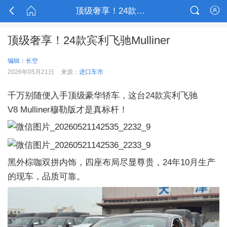



顶级奢享！24款宾利飞驰Mulliner

顶级奢享！24款宾利飞驰Mulliner
编辑：长空
2026年05月21日
来源：
进口车市
千万别随便入手顶级豪华轿车，这台24款宾利飞驰
V8 Mulliner穆勒版才是真标杆！
黑外棕咖双拼内饰，四座布局尽显尊贵，24年10月生产
的现车，品质可靠。