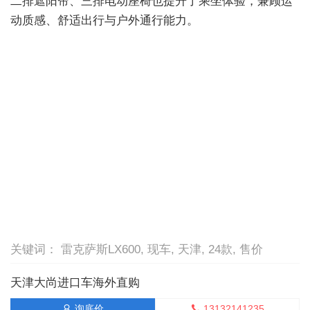
二排遮阳帘、三排电动座椅也提升了乘坐体验，兼顾运
动质感、舒适出行与户外通行能力。
关键词： 雷克萨斯LX600, 现车, 天津, 24款, 售价
天津大尚进口车海外直购
13132141235
询底价

