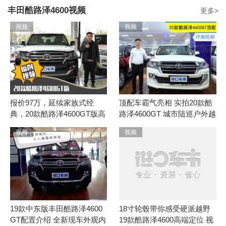
丰田酷路泽4600视频
更多>
20款 4.6L GX-R 八气 外挂 KDSS
视频
视频
获取底价
99万-99万
参考价：
20款 4.6L GX-R 八气 底挂 前小杠 遥启
获取底价
99万-102.8万
参考价：
报价97万，延续家族式经
顶配车霸气亮相 实拍20款酷
20款 4.6L GX-R GT 八气 丝绒 遥启
典，20款酷路泽4600GT版高
路泽4600GT 城市陆巡户外越
清实拍
野
获取底价
101.5万-104.5万
参考价：
视频
视频
20款 4.6L GX-R GT 八气 真皮 遥启
获取底价
102万-103万
参考价：
20款 4.6L GX-R GT 八气 丝绒 无遥启
19款中东版丰田酷路泽4600
18寸轮毂带你感受硬派越野
GT配置介绍 全新现车外观内
19款酷路泽4600高端定位 视
获取底价
103万-104.8万
参考价：