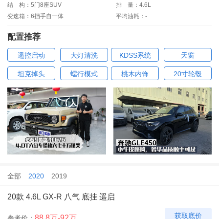
结
构：5门8座SUV
排
量：4.6L
变速箱：6挡手自一体
平均油耗：-
配置推荐
遥控启动
大灯清洗
KDSS系统
天窗
坦克掉头
蠕行模式
桃木内饰
20寸轮毂
全部
2020
2019
20款 4.6L GX-R 八气 底挂 遥启
获取底价
88.8万-92万
参考价：