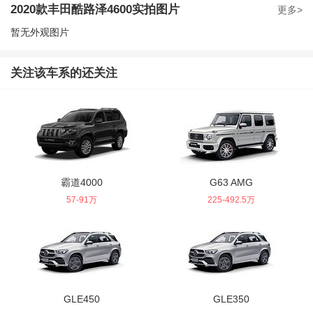
2020款丰田酷路泽4600实拍图片
更多>
20款 4.6L VX-R GTS 八气 丝绒 遥启 底升
暂无外观图片
获取底价
163万-163万
参考价：
关注该车系的还关注
霸道4000
G63 AMG
57-91万
225-492.5万
GLE450
GLE350