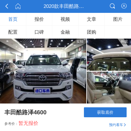



2020款丰田酷路泽4600

首页
报价
视频
文章
图片
配置
口碑
金融
团购
实拍
外观
内饰
丰田酷路泽4600
获取底价
暂无报价
参考价：
预约看车
