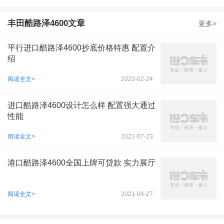
饰全面展示
频讲解
20款 4.6L GXR GTS 八气 真皮刺绣
丰田酷路泽4600文章
更多>
获取底价
106.8万-108.8万
参考价：
平行进口酷路泽4600抄底价格特惠 配置介
绍
20款 4.6L GX-R 两气 底挂 18铝轮 天窗
阅读全文>
2022-02-24
获取底价
110万-115万
参考价：
进口酷路泽4600设计怎么样 配置强大通过
20款 4.6L VX-R GTS 八气 底升
性能
获取底价
116万-117万
参考价：
阅读全文>
2021-07-23
20款 4.6L GX-R GT 八气 真皮 遥启 后娱
港口酷路泽4600全国上牌可贷款 实力展厅
获取底价
117.5万-122.8万
参考价：
阅读全文>
2021-04-27
20款 4.6L GX-R 两气 底挂 17铁轮 无天窗
获取底价
125.8万-125.8万
参考价：