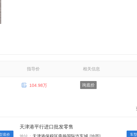
指导价
相关信息

询底价
104.98万
天津港平行进口批发零售
型底价
车
地址：
天津港保税区森扬国际汽车城
[地图]