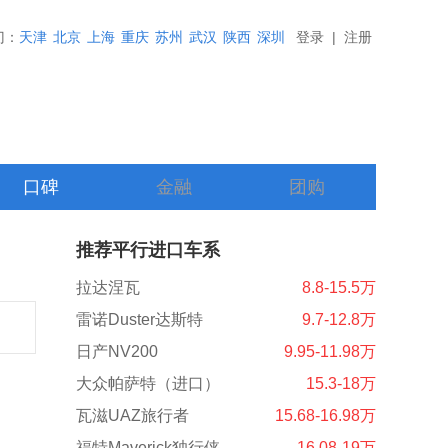
门：
天津
北京
上海
重庆
苏州
武汉
陕西
深圳
登录
|
注册
口碑
金融
团购
推荐平行进口车系
拉达涅瓦
8.8-15.5万
雷诺Duster达斯特
9.7-12.8万
日产NV200
9.95-11.98万
大众帕萨特（进口）
15.3-18万
瓦滋UAZ旅行者
15.68-16.98万
福特Maverick独行侠
16.08-19万