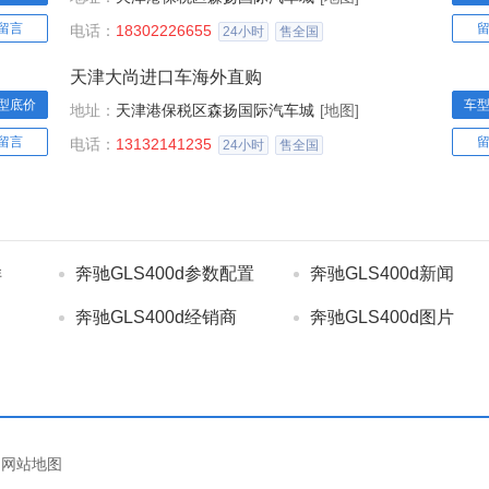
留言
电话：
18302226655
24小时
售全国
天津大尚进口车海外直购
型底价
车
地址：
天津港保税区森扬国际汽车城
[地图]
留言
电话：
13132141235
24小时
售全国
样
奔驰GLS400d参数配置
奔驰GLS400d新闻
奔驰GLS400d经销商
奔驰GLS400d图片
网站地图