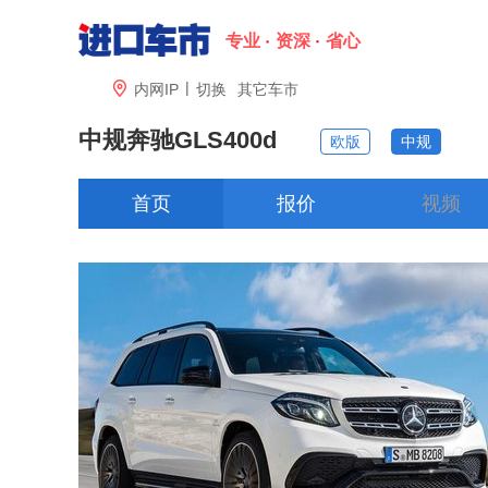
专业
资深
省心
|

内网IP
切换
其它车市
中规奔驰GLS400d
欧版
中规
首页
报价
视频