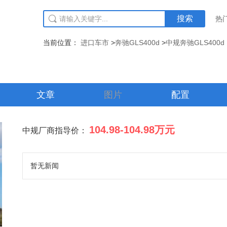
搜索
热
当前位置：
进口车市
>
奔驰GLS400d
>
中规奔驰GLS400d
文章
图片
配置
104.98-104.98
万元
中规厂商指导价：
暂无新闻