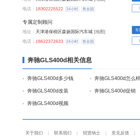
电话：
18302225522
24小时
售全国
专属定制顾问
车
地址：
天津港保税区森扬国际汽车城
[地图]
电话：
18622372633
24小时
售全国
奔驰GLS400d相关信息
奔驰GLS400d多少钱
奔驰GLS400d怎么
奔驰GLS400d改装
奔驰GLS400d促销
奔驰GLS400d视频
关于我们
|
联系我们
|
招贤纳士
|
意见反馈
|