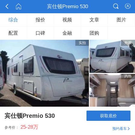



宾仕顿Premio 530

综合
报价
视频
文章
图片
配置
口碑
金融
团购
实拍
外观
内饰
宾仕顿Premio 530
获取底价
25-28
万
参考价：
预约看车
