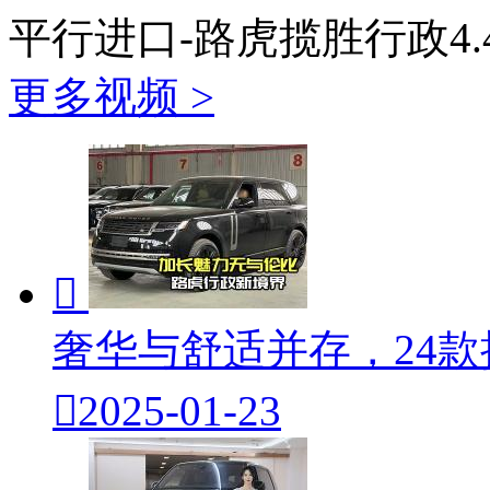
平行进口-路虎揽胜行政4.
更多视频 >

奢华与舒适并存，24

2025-01-23