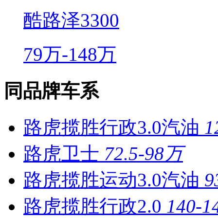
酷路泽3300
79万-148万
同品牌车系
路虎揽胜行政3.0汽油
1
路虎卫士
72.5-98万
路虎揽胜运动3.0汽油
9
路虎揽胜行政2.0
140-