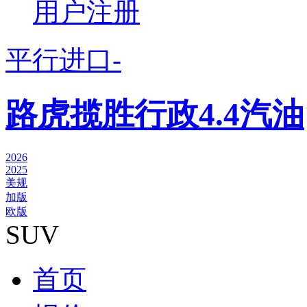
用户注册
平行进口-
路虎揽胜行政4.4汽油
2026
2025
美规
加版
欧版
SUV
首页