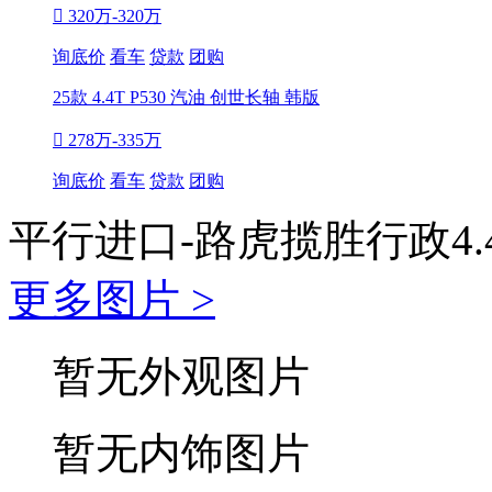

320万-320万
询底价
看车
贷款
团购
25款 4.4T P530 汽油 创世长轴 韩版

278万-335万
询底价
看车
贷款
团购
平行进口-路虎揽胜行政4.
更多图片 >
暂无外观图片
暂无内饰图片