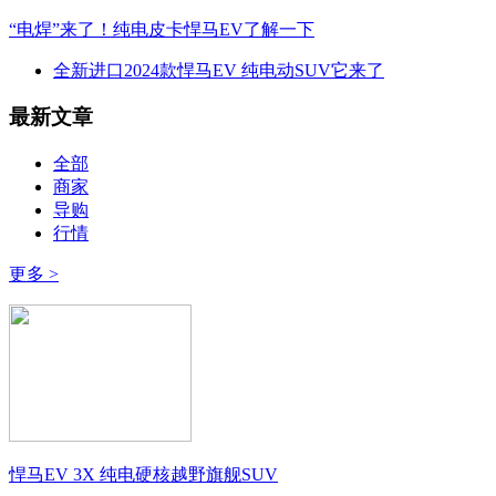
“电焊”来了！纯电皮卡悍马EV了解一下
全新进口2024款悍马EV 纯电动SUV它来了
最新文章
全部
商家
导购
行情
更多 >
悍马EV 3X 纯电硬核越野旗舰SUV