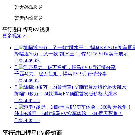
暂无外观图片
暂无内饰图片
平行进口-悍马EV视频
更多视频 >

降幅近70万，又一款“跳水王”，悍马EV SUV实车展示

2024-09-06

千匹马力、破万扭矩，悍马EV 9月行情分享

2024-09-02

降幅50多万！24款悍马EV顶配首发版价格大跳水

2024-05-15

纯电+越野，24款悍马EV实车体验，360度无死角！

2024-05-15
平行进口悍马EV经销商