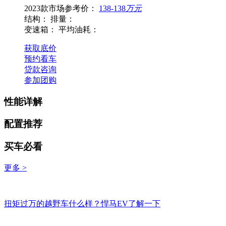
2023款市场参考价：
138-138
万元
结构：
排量：
变速箱：
平均油耗：
获取底价
预约看车
贷款咨询
参加团购
性能详解
配置推荐
买车必看
更多 >
扭矩过万的越野车什么样？悍马EV了解一下