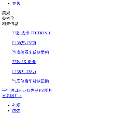
在售
美规
参考价
相关信息
23款 皮卡 EDITION 1

138万-138万
询底价
看车
贷款
团购
22款 3X 皮卡

138万-138万
询底价
看车
贷款
团购
平行进口2023款悍马EV图片
更多图片 >
外观
内饰