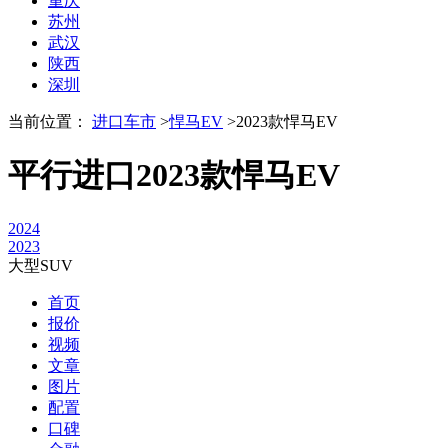
重庆
苏州
武汉
陕西
深圳
当前位置：
进口车市
>
悍马EV
>
2023款悍马EV
平行进口2023款悍马EV
2024
2023
大型SUV
首页
报价
视频
文章
图片
配置
口碑