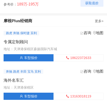
获取底价
189万-195万
参考价：
摩根Plus经销商
更多>
咨询
地图


路虎 奔驰 保时捷 宾利
专属定制顾问
地址：天津港保税区森扬国际汽车城
18622372633
车型报价


咨询
地图


奔驰 路虎 丰田 宝马 宾利
海外名车汇
地址：天津港保税区
13163018119
车型报价

