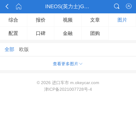



INEOS(英力士)Grenadier掷弹兵

综合
报价
视频
文章
图片
配置
口碑
金融
团购
全部
欧版

查看更多图片
©
2026 进口车市 m.okeycar.com
津ICP备2021007728号-4