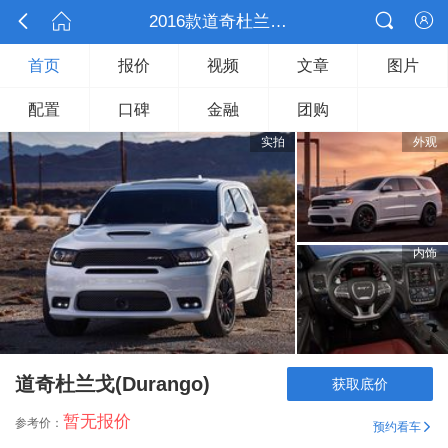



2016款道奇杜兰戈(Durango)

首页
报价
视频
文章
图片
配置
口碑
金融
团购
实拍
外观
内饰
道奇杜兰戈(Durango)
获取底价
暂无报价
参考价：
预约看车
