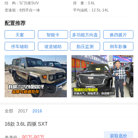
结
构：5门5座SUV
排
量：3.6L
变速箱：8挡手自一体
平均油耗：12.5L-14L
配置推荐
天窗
智能卡
多功能方向盘
换挡拨片
停车辅助
坡道辅助
胎压监测
倒车影像
全部
2017
2016
16款 3.6L 四驱 SXT
获取底价
90万-90万
参考价：