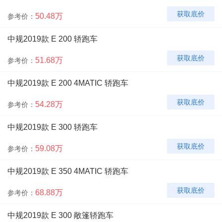
获取底价
50.48万
参考价：
中规2019款 E 200 轿跑车
获取底价
51.68万
参考价：
中规2019款 E 200 4MATIC 轿跑车
获取底价
54.28万
参考价：
中规2019款 E 300 轿跑车
获取底价
59.08万
参考价：
中规2019款 E 350 4MATIC 轿跑车
获取底价
68.88万
参考价：
中规2019款 E 300 敞篷轿跑车