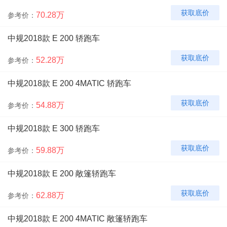
获取底价
70.28万
参考价：
中规2018款 E 200 轿跑车
获取底价
52.28万
参考价：
中规2018款 E 200 4MATIC 轿跑车
获取底价
54.88万
参考价：
中规2018款 E 300 轿跑车
获取底价
59.88万
参考价：
中规2018款 E 200 敞篷轿跑车
获取底价
62.88万
参考价：
中规2018款 E 200 4MATIC 敞篷轿跑车