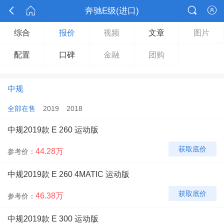



奔驰E级(进口)

综合
报价
视频
文章
图片
配置
口碑
金融
团购
中规
全部在售
2019
2018
中规2019款 E 260 运动版
获取底价
44.28万
参考价：
中规2019款 E 260 4MATIC 运动版
获取底价
46.38万
参考价：
中规2019款 E 300 运动版