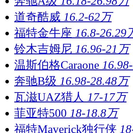
奔驰A级
16.18-26.98万
道奇酷威
16.2-62万
福特金牛座
16.8-26.29
铃木吉姆尼
16.96-21万
温斯伯格Caraone
16.98
奔驰B级
16.98-28.48万
瓦滋UAZ猎人
17-17万
菲亚特500
18-18.8万
福特Maverick独行侠
18