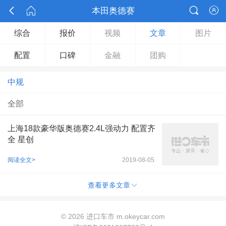



本田奥德赛

综合
报价
视频
文章
图片
配置
口碑
金融
团购
中规
全部
上海18款豪华版奥德赛2.4L强动力 配置齐
全 星创
阅读全文>
2019-08-05

查看更多文章
©
2026 进口车市 m.okeycar.com