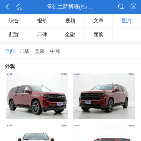



雪佛兰萨博班(Suburban)

综合
报价
视频
文章
图片
配置
口碑
金融
团购
全部
加版
墨版
中规
外观