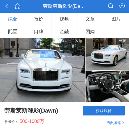



劳斯莱斯曜影(Dawn)

综合
报价
视频
文章
图片
配置
口碑
金融
团购
实拍
外观
内饰
劳斯莱斯曜影(Dawn)
获取底价
500-1000
万
参考价：
预约看车
