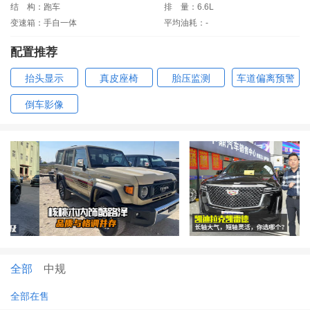
结
构：跑车
排
量：6.6L
变速箱：手自一体
平均油耗：-
配置推荐
抬头显示
真皮座椅
胎压监测
车道偏离预警
倒车影像
全部
中规
全部在售