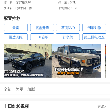
结
构：5门7座SUV
排
量：5.7L
变速箱：6挡手自一体
平均油耗：17L-19L
配置推荐
天窗
底盘升降
吸顶DVD
倒车影像
雷达测距
JBL音响
行李架
第三排电动座
椅
全部
美规
加版
丰田红杉视频
更多>