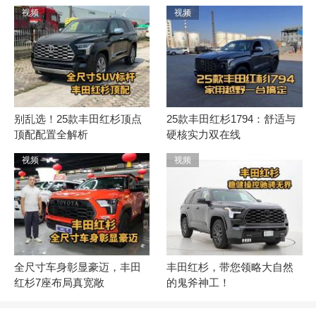
视频
视频
别乱选！25款丰田红杉顶点
25款丰田红杉1794：舒适与
顶配配置全解析
硬核实力双在线
视频
视频
全尺寸车身彰显豪迈，丰田
丰田红杉，带您领略大自然
红杉7座布局真宽敞
的鬼斧神工！