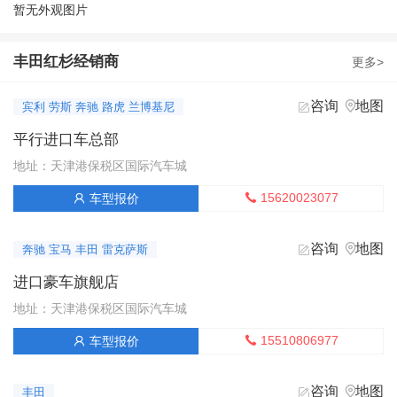
暂无外观图片
丰田红杉经销商
更多>
咨询
地图


宾利 劳斯 奔驰 路虎 兰博基尼
平行进口车总部
地址：天津港保税区国际汽车城
15620023077
车型报价


咨询
地图


奔驰 宝马 丰田 雷克萨斯
进口豪车旗舰店
地址：天津港保税区国际汽车城
15510806977
车型报价


咨询
地图


丰田