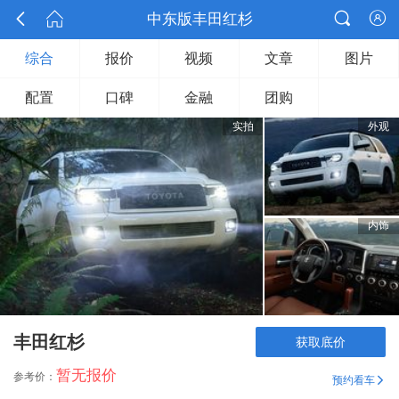



中东版丰田红杉

综合
报价
视频
文章
图片
配置
口碑
金融
团购
实拍
外观
内饰
丰田红杉
获取底价
暂无报价
参考价：
预约看车
