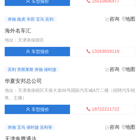
15510806977
车型报价


咨询
地图


奔驰 路虎 丰田 宝马 宾利
海外名车汇
地址：天津港保税区
13163018119
车型报价


咨询
地图


宾利 劳斯莱斯 奔驰 保时捷
华夏安邦总公司
地址：天津港保税区天保大道86号国际汽车城A厅二楼（招聘汽车销
售、主播）
18722211722
车型报价


咨询
地图


奔驰 宝马 保时捷 宾利等
天津奔腾通达