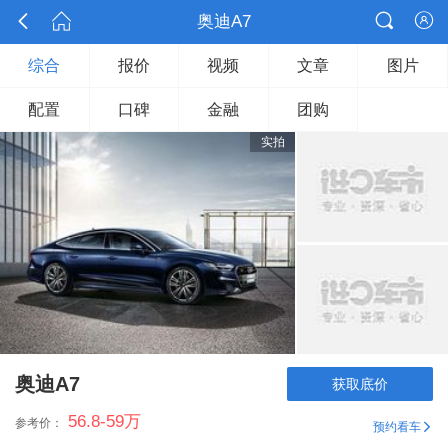



奥迪A7

综合
报价
视频
文章
图片
配置
口碑
金融
团购
实拍
奥迪A7
获取底价
56.8-59
万
参考价：
预约看车
