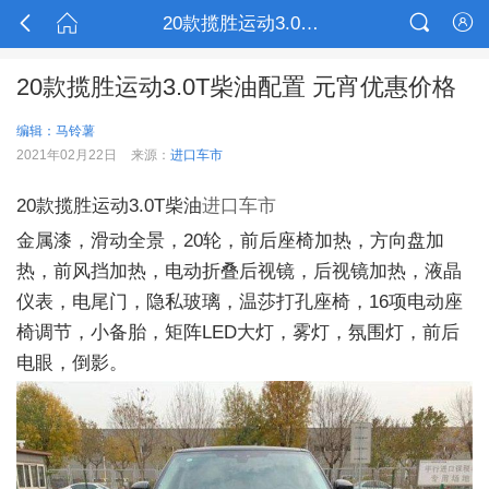



20款揽胜运动3.0T柴油配置 元宵优惠价格

20款揽胜运动3.0T柴油配置 元宵优惠价格
编辑：马铃薯
2021年02月22日
来源：
进口车市
20款揽胜运动3.0T柴油
进口车市
金属漆，滑动全景，20轮，前后座椅加热，方向盘加
热，前风挡加热，电动折叠后视镜，后视镜加热，液晶
仪表，电尾门，隐私玻璃，温莎打孔座椅，16项电动座
椅调节，小备胎，矩阵LED大灯，雾灯，氛围灯，前后
电眼，倒影。