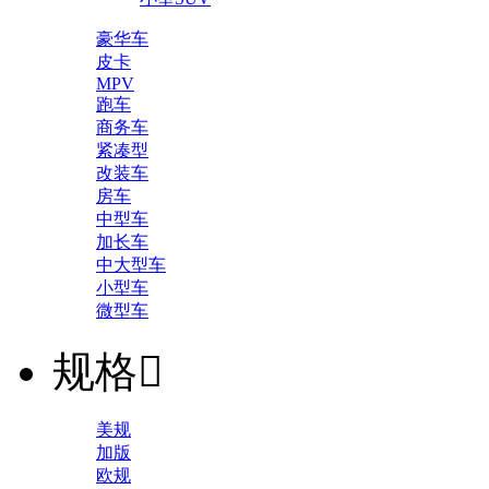
豪华车
皮卡
MPV
跑车
商务车
紧凑型
改装车
房车
中型车
加长车
中大型车
小型车
微型车
规格

美规
加版
欧规