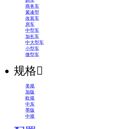
跑车
商务车
紧凑型
改装车
房车
中型车
加长车
中大型车
小型车
微型车
规格

美规
加版
欧规
中东
墨版
中规