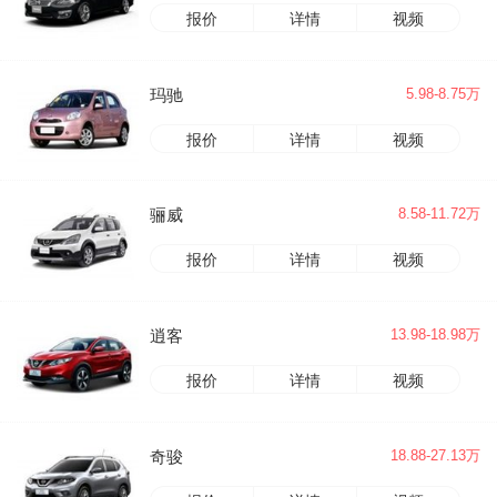
报价
详情
视频
玛驰
5.98-8.75万
报价
详情
视频
骊威
8.58-11.72万
报价
详情
视频
逍客
13.98-18.98万
报价
详情
视频
奇骏
18.88-27.13万