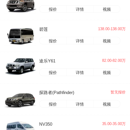
报价
详情
视频
碧莲
138.00-138.00万
报价
详情
视频
途乐Y61
82.00-82.00万
报价
详情
视频
探路者(Pathfinder)
暂无报价
报价
详情
视频
NV350
35.00-35.00万