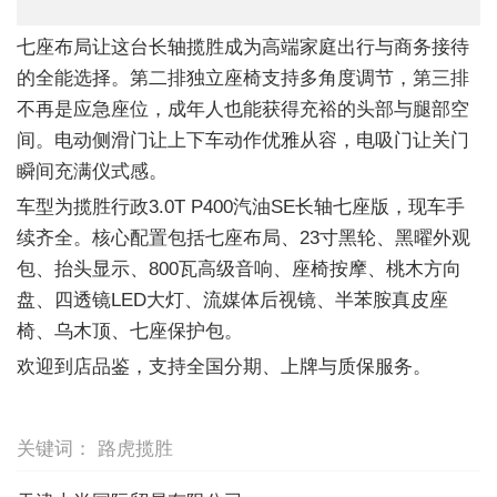
七座布局让这台长轴揽胜成为高端家庭出行与商务接待
的全能选择。第二排独立座椅支持多角度调节，第三排
不再是应急座位，成年人也能获得充裕的头部与腿部空
间。电动侧滑门让上下车动作优雅从容，电吸门让关门
瞬间充满仪式感。
车型为揽胜行政3.0T P400汽油SE长轴七座版，现车手
续齐全。核心配置包括七座布局、23寸黑轮、黑曜外观
包、抬头显示、800瓦高级音响、座椅按摩、桃木方向
盘、四透镜LED大灯、流媒体后视镜、半苯胺真皮座
椅、乌木顶、七座保护包。
欢迎到店品鉴，支持全国分期、上牌与质保服务。
关键词： 路虎揽胜