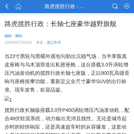



路虎揽胜行政：长轴七座豪华越野旗舰

路虎揽胜行政：长轴七座豪华越野旗舰
编辑：幽怡
2026年07月06日
来源：
进口车市
当23寸黑轮与黑曜外观包勾勒出沉稳气场，当半苯胺真
皮座椅与乌木顶营造出私密座舱，这台搭载3.0升涡轮增
压汽油发动机的揽胜行政长轴七座版，正以800瓦高级音
响与座椅按摩功能，重新定义全尺寸豪华SUV的出行标
准。现车发售，欢迎品鉴。
揽胜行政长轴版搭载3.0升P400涡轮增压汽油发动机，配
合48伏轻混系统，动力输出充沛且线性。无论是城市起
步时的轻快响应，还是高速超车时的从容爆发，这套动