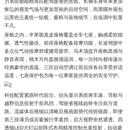
力系统都能精准匹配驾驶者的意图。长轴车身带来更加
恢弘的视觉气场与更加宽裕的后排空间，而黑曜外观包
以黑色元素统一轮毂、窗框与装饰细节，在低调中彰显
不凡。
座舱之内，半苯胺真皮座椅覆盖全车七座，触感柔软细
腻、透气性极佳。前排座椅配备按摩功能，长途驾驶中
多点位气动按摩舒缓腰背疲劳。乌木顶提升座舱质感与
静音表现，桃木方向盘握感温润，每一次转向都传递出
经典豪华的底蕴。三区自动空调让前后排各自享受舒适
温度，七座保护包为每一位乘客提供周全的安全守护。
科技配置紧跟时代前沿。抬头显示系统将车速、导航与
越野信息投射于前风挡，驾驶者视线始终专注前方道
路。流媒体后视镜以清晰后视画面替代传统镜面，即便
第三排满员或后窗被行李遮挡，后方视野依然通透。四
透镜LED大灯以矩阵式布局精准控制光束投射，自动避