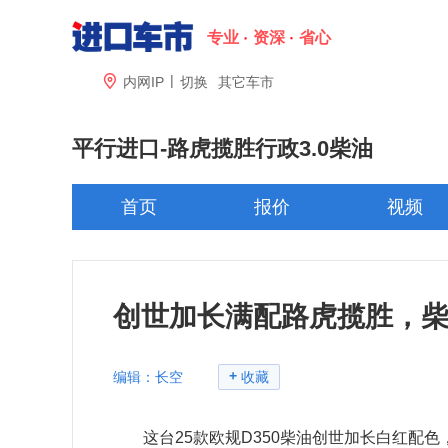
专业
资深
省心
|

内网IP
切换
其它车市
平行进口-
路虎揽胜行政3.0柴油
首页
报价
视频
创世加长满配路虎揽胜，
+
编辑：长空
收藏
这台25款欧规D350柴油创世加长白红配