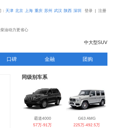
门：
天津
北京
上海
重庆
苏州
武汉
陕西
深圳
登录
|
注册
，柴油动力更省心
中大型SUV
口碑
金融
团购
同级别车系
霸道4000
G63 AMG
57万-91万
225万-492.5万