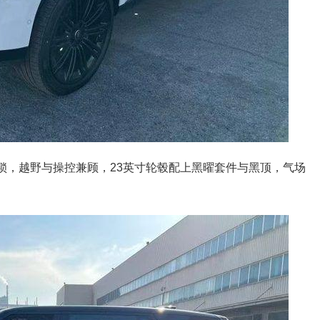
差速锁，越野与操控兼顾，23英寸轮毂配上黑曜套件与黑顶，气场