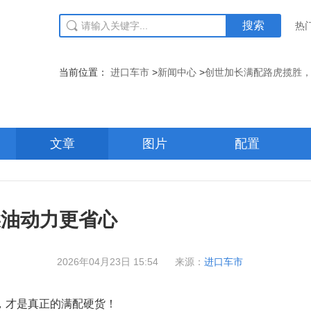
搜索
热
当前位置：
进口车市
>
新闻中心
>
创世加长满配路虎揽胜
文章
图片
配置
柴油动力更省心
2026年04月23日 15:54
来源：
进口车市
色，才是真正的满配硬货！