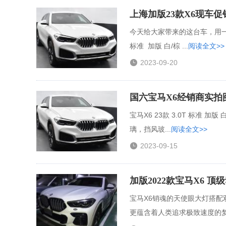
上海加版23款X6现车促
今天给大家带来的这台车，用一句
标准 加版 白/棕 ...
阅读全文>>

2023-09-20
国六宝马X6经销商实拍
宝马X6 23款 3.0T 标准 
璃，挡风玻...
阅读全文>>

2023-09-15
加版2022款宝马X6 顶
宝马X6销魂的天使眼大灯搭
更蕴含着人类追求极致速度的梦想