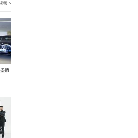
视频 >
口墨版