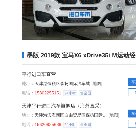
墨版 2019款 宝马X6 xDrive35i M运动
平行进口车直营
车
地址：
天津港保税区森扬国际汽车城
[地图]
电话：
15802255151
24小时
售全国
天津平行进口汽车旗帜店（海外直采）
车
地址：
天津港滨海新区自由贸易区森扬国际汽车城
[地图]
电话：
15620935686
24小时
售全国