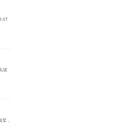
.0T
隐私玻
旋桨，