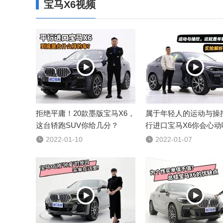
宝马X6视频


拒绝平庸！20款墨版宝马X6，
属于年轻人的运动与操
这台轿跑SUV你给几分？
行进口宝马X6你会心动

2022-01-10

2022-01-07

