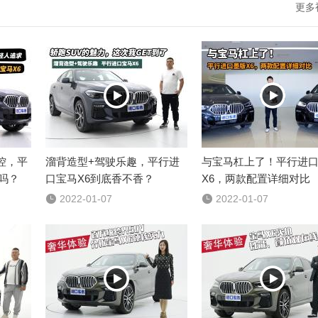
更多


控，平
溜背造型+驾驶乐趣，平行进
与宝马杠上了！平行进
吗？
口宝马X6到底香不香？
X6，两款配置详细对比

2022-01-07

2022-01-07

