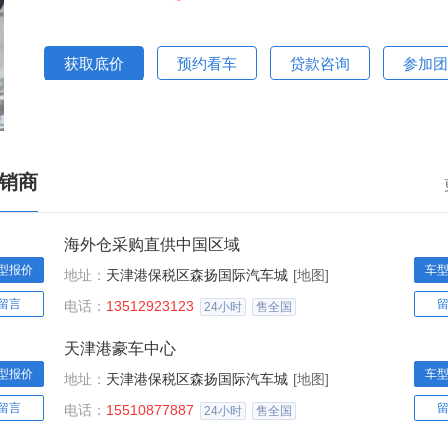
获取底价
预约看车
贷款咨询
参加团
经销商
海外仓采购直供中国区域
型报价
车
地址：
天津港保税区森扬国际汽车城
[地图]
留言
电话：
13512923123
24小时
售全国
天津港豪车中心
型报价
车
地址：
天津港保税区森扬国际汽车城
[地图]
留言
电话：
15510877887
24小时
售全国