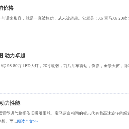
销价格
话来形容，就是一直被模仿，从未被超越。它就是：X6 宝马X6 23款 3
图 动力卓越
加版 白/棕 95.80万 LED大灯，20寸轮毂，前后泊车雷达，倒影，全景天窗，
级动力性能
配双肾型进气格栅依旧吸引眼球。宝马蓝白相间的标志代表着高速旋转的螺
。而...
阅读全文>>