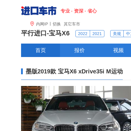
专业
资深
省心
|

内网IP
切换
其它车市
平行进口-
宝马X6
2022
2021
美规
中
首页
报价
视频
墨版2019款 宝马X6 xDrive35i M运动