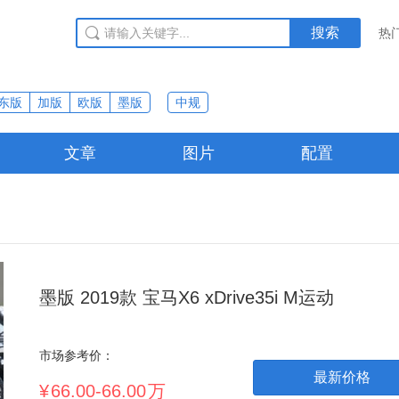
搜索
热
东版
加版
欧版
墨版
中规
文章
图片
配置
墨版 2019款 宝马X6 xDrive35i M运动
市场参考价：
最新价格
¥
66.00-66.00
万