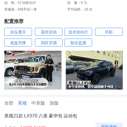
结
构：5门8座SUV
排
量：5.7L
变速箱：8挡手自一体
平均油耗：18.3L
配置推荐
抬头显示
遥控启动
流水转向灯
环影
底盘升降
四区空调
胎压监测
全部
美规
中东版
加版
美规21款 LX570 八座 豪华包 运动包
获取底价