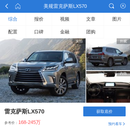



美规雷克萨斯LX570

综合
报价
视频
文章
图片
配置
口碑
金融
团购
实拍
外观
内饰
雷克萨斯LX570
获取底价
168-245
万
参考价：
预约看车
