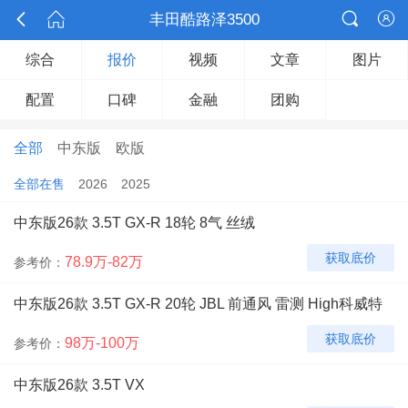



丰田酷路泽3500

综合
报价
视频
文章
图片
配置
口碑
金融
团购
全部
中东版
欧版
全部在售
2026
2025
中东版26款 3.5T GX-R 18轮 8气 丝绒
获取底价
78.9万-82万
参考价：
中东版26款 3.5T GX-R 20轮 JBL 前通风 雷测 High科威特
获取底价
98万-100万
参考价：
中东版26款 3.5T VX