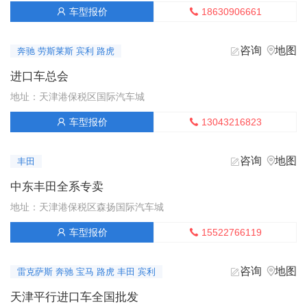
获取底价
95万-97.4万
参考价：
18630906661
车型报价


中东版25款 3.5T VX
咨询
地图


奔驰 劳斯莱斯 宾利 路虎
获取底价
105万-109万
参考价：
进口车总会
地址：天津港保税区国际汽车城
中东版25款 3.5T VX-R
13043216823
车型报价


获取底价
106.4万-125万
参考价：
咨询
地图


丰田
中东版25款 3.5T GR-Sport
中东丰田全系专卖
获取底价
115.2万-120.75万
参考价：
地址：天津港保税区森扬国际汽车城
中东版24款 3.5T GX-R 18轮 丝绒 4气 天窗 无蠕行
15522766119
车型报价


获取底价
75.22万-79万
参考价：
咨询
地图


雷克萨斯 奔驰 宝马 路虎 丰田 宾利
中东版24款 3.5T GX-R 18轮 8气 天窗 无蠕行 无大灯清洗
天津平行进口车全国批发