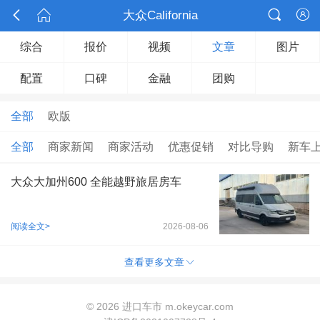



大众California

综合
报价
视频
文章
图片
配置
口碑
金融
团购
全部
欧版
全部
商家新闻
商家活动
优惠促销
对比导购
新车
大众大加州600 全能越野旅居房车
阅读全文>
2026-08-06

查看更多文章
©
2026 进口车市 m.okeycar.com