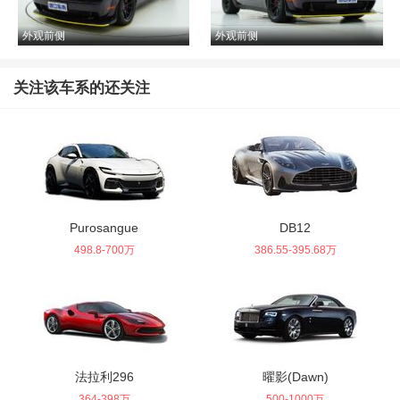
22款 6.2T SRT Hellcat Widebody宽体
外观前侧
外观前侧
获取底价
138万-138万
参考价：
关注该车系的还关注
22款 6.2T SRT Hellcat Widebody宽体
获取底价
144万-145.9万
参考价：
22款 3.6L GT
获取底价
96万-96万
参考价：
Purosangue
DB12
498.8-700万
386.55-395.68万
22款 6.2T SRT Widebody
获取底价
135万-135万
参考价：
22款 6.2T SRT Widebody宽体
法拉利296
曜影(Dawn)
获取底价
135万-135万
参考价：
364-398万
500-1000万