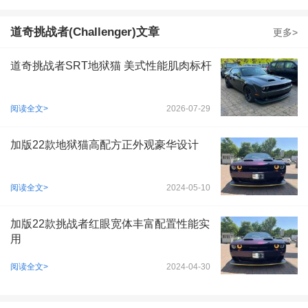
22款 6.2T SRT Hellcat地狱猫
道奇挑战者(Challenger)文章
更多>
获取底价
118万-118万
参考价：
道奇挑战者SRT地狱猫 美式性能肌肉标杆
22款 6.2T SRT Hellcat Widebody
阅读全文>
2026-07-29
获取底价
135万-138万
参考价：
加版22款地狱猫高配方正外观豪华设计
22款 6.2T SRT Hellcat Widebody宽体
获取底价
135万-138万
参考价：
阅读全文>
2024-05-10
22款 6.2T SRT Hellcat Redeye红眼
加版22款挑战者红眼宽体丰富配置性能实
获取底价
用
140万-140万
参考价：
阅读全文>
2024-04-30
22款 6.2T SRT Hellcat Redeye Widebody红眼宽体
获取底价
168万-168万
参考价：