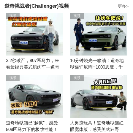
道奇挑战者(Challenger)视频
更多>
22款 6.2T SRT Super Stock
视频
视频
获取底价
200万-200万
参考价：
22款 6.2T SRT Jailbreak越狱版
获取底价
200万-200万
参考价：
3.2秒破百，807匹马力，来
10分钟烧光一箱油！道奇地
22款 3.6L SXT
看最经典美式肌肉车—道奇
狱猫轩尼诗H1000恶魔，千
挑战者地狱猫
匹马力2秒破百
获取底价
43.8万-43.8万
参考价：
视频
视频
22款 3.6L SXT Plus包
获取底价
55万-55万
参考价：
22款 3.6L GT
道奇地狱猫已“越狱”，感受
大男孩玩具！道奇地狱猫红
808匹马力下的极致性能！
眼宽体版，感受美式狂野
获取底价
59.8万-59.8万
参考价：