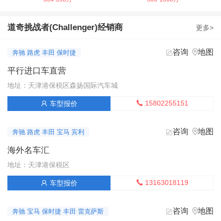
22款 6.2T Widebody Redeye
道奇挑战者(Challenger)经销商
更多>
获取底价
178万-178万
参考价：
咨询
地图


奔驰 路虎 丰田 保时捷
22款 6.2T Widebody Redeye宽体红眼
平行进口车直营
获取底价
178万-178万
参考价：
地址：天津港保税区森扬国际汽车城
22款 6.2T SRT Super Stock
15802255151
车型报价


获取底价
186万-186万
参考价：
咨询
地图


奔驰 路虎 丰田 宝马 宾利
海外名车汇
地址：天津港保税区
13163018119
车型报价


咨询
地图


奔驰 宝马 保时捷 丰田 雷克萨斯