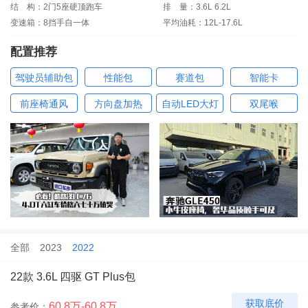
结
构：2门5座硬顶跑车
排
量：3.6L 6.2L
变速箱：8挡手自一体
平均油耗：12L-17.6L
配置推荐
驾驶员辅助包
性能包
赛道包
智能卡
前座椅通风
方向盘加热
自动LED大灯
双尾喉
全部
2023
2022
22款 3.6L 四驱 GT Plus包
获取底价
60.8万-60.8万
参考价：