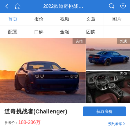



2022款道奇挑战者(Challenger)

首页
报价
视频
文章
图片
配置
口碑
金融
团购
实拍
外观
内饰
道奇挑战者(Challenger)
获取底价
188-286
万
参考价：
预约看车
