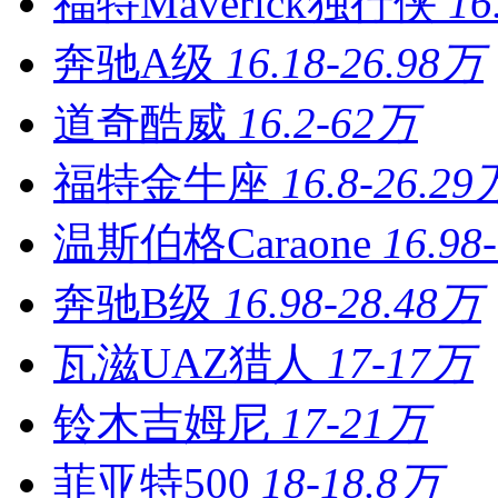
福特Maverick独行侠
16
奔驰A级
16.18-26.98万
道奇酷威
16.2-62万
福特金牛座
16.8-26.29
温斯伯格Caraone
16.98
奔驰B级
16.98-28.48万
瓦滋UAZ猎人
17-17万
铃木吉姆尼
17-21万
菲亚特500
18-18.8万