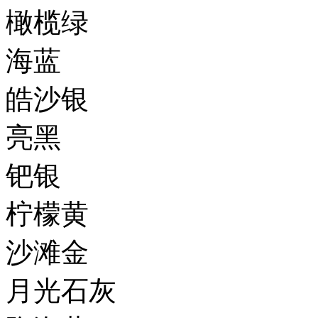
橄榄绿
海蓝
皓沙银
亮黑
钯银
柠檬黄
沙滩金
月光石灰