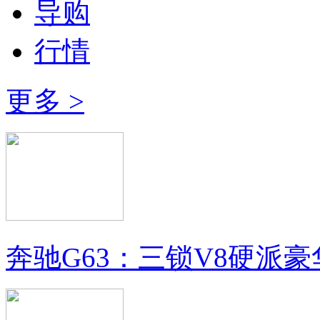
导购
行情
更多 >
奔驰G63：三锁V8硬派