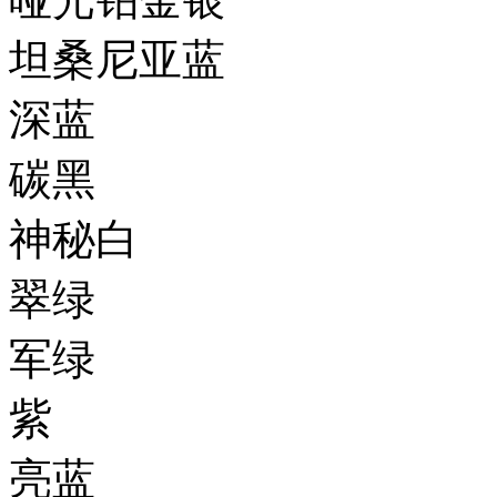
坦桑尼亚蓝
深蓝
碳黑
神秘白
翠绿
军绿
紫
亮蓝