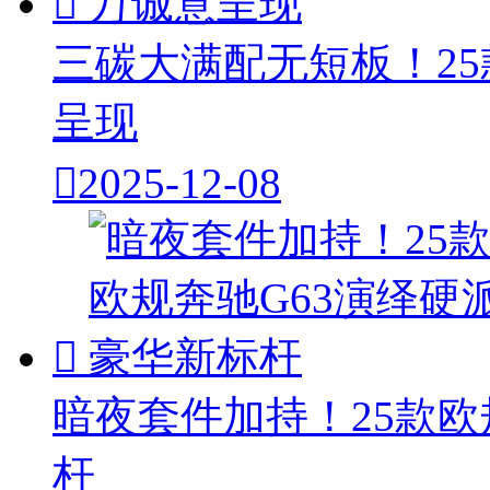

三碳大满配无短板！25
呈现

2025-12-08

暗夜套件加持！25款欧
杆