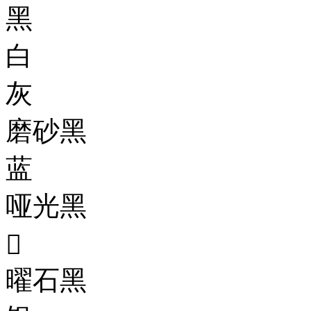
黑
白
灰
磨砂黑
蓝
哑光黑

曜石黑