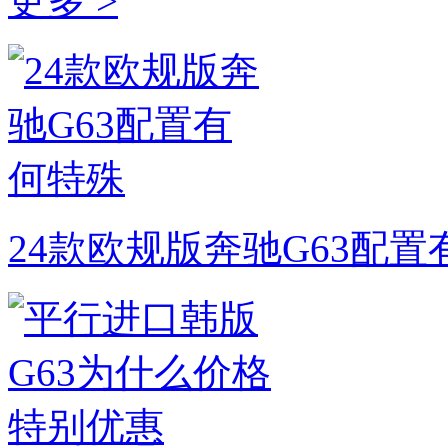
更多 >
24款欧规版奔驰G63配