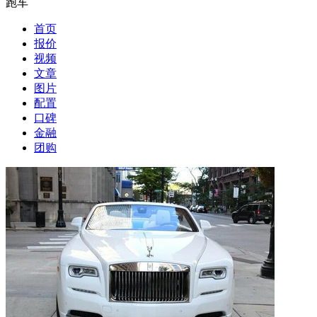
跑车
首页
报价
视频
文章
图片
配置
口碑
金融
团购