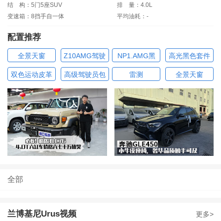
结
构：5门5座SUV
排
量：4.0L
变速箱：8挡手自一体
平均油耗：-
配置推荐
全景天窗
Z10AMG驾驶
NP1.AMG黑
高光黑色套件
包
夜包
双色运动皮革
高级驾驶员包
雷测
全景天窗
全部
兰博基尼Urus视频
更多>