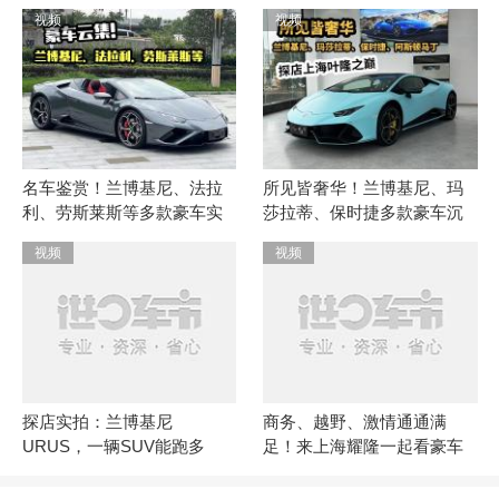
视频
视频
名车鉴赏！兰博基尼、法拉
所见皆奢华！兰博基尼、玛
利、劳斯莱斯等多款豪车实
莎拉蒂、保时捷多款豪车沉
拍
浸式体验
视频
视频
探店实拍：兰博基尼
商务、越野、激情通通满
URUS，一辆SUV能跑多
足！来上海耀隆一起看豪车
快？