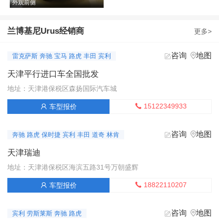
外观前侧
兰博基尼Urus经销商
更多>
咨询
地图


雷克萨斯 奔驰 宝马 路虎 丰田 宾利
天津平行进口车全国批发
地址：天津港保税区森扬国际汽车城
15122349933
车型报价


咨询
地图


奔驰 路虎 保时捷 宾利 丰田 道奇 林肯
天津瑞迪
地址：天津港保税区海滨五路31号万朝盛辉
18822110207
车型报价


咨询
地图


宾利 劳斯莱斯 奔驰 路虎