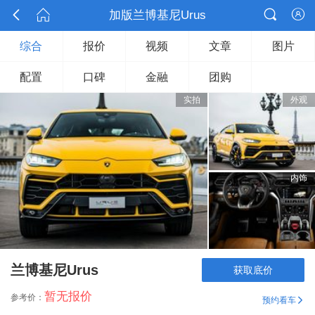



加版兰博基尼Urus

综合
报价
视频
文章
图片
配置
口碑
金融
团购
实拍
外观
内饰
兰博基尼Urus
获取底价
暂无报价
参考价：
预约看车
