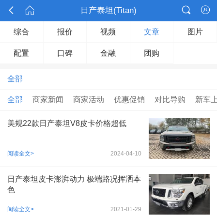



日产泰坦(Titan)

综合
报价
视频
文章
图片
配置
口碑
金融
团购
全部
全部
商家新闻
商家活动
优惠促销
对比导购
新车
美规22款日产泰坦V8皮卡价格超低
阅读全文>
2024-04-10
日产泰坦皮卡澎湃动力 极端路况挥洒本
色
阅读全文>
2021-01-29