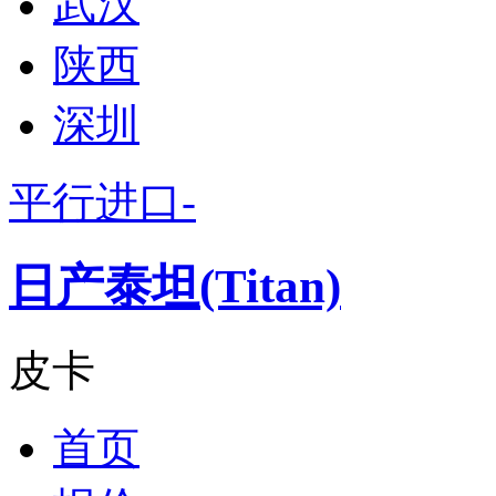
武汉
陕西
深圳
平行进口-
日产泰坦(Titan)
皮卡
首页