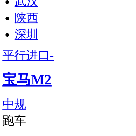
武汉
陕西
深圳
平行进口-
宝马M2
中规
跑车