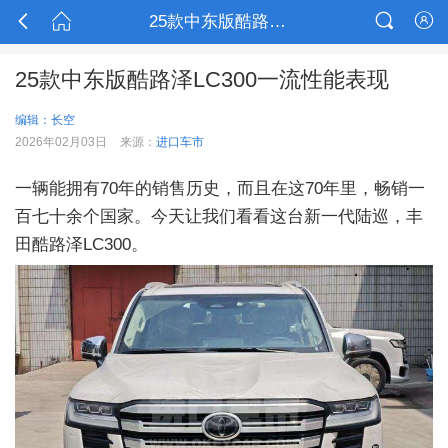



25款中东版酷路泽LC300一流性能表现

25款中东版酷路泽LC300一流性能表现
编辑：长空
2026年02月03日
来源：
进口车市
一辆能拥有70年的销售历史，而且在这70年里，畅销一
百七十余个国家。今天让我们看看这台新一代陆巡，丰
田酷路泽LC300。