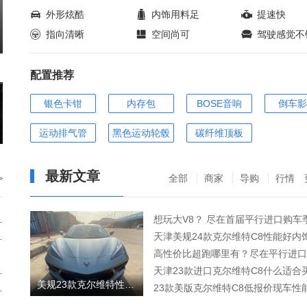

外形炫酷

内饰用料足

提速快

指向清晰

空间尚可

驾驶感觉不
配置推荐
银色卡钳
内存包
BOSE音响
倒车影
运动排气管
黑色运动轮毂
碳纤维顶板
最新文章
>
全部
商家
导购
行情
采用Zora命名
想玩大V8？ 尽在首届平行进口购车
特C8黄貂鱼
月18日正式发布
天津23款进口克尔维特C8什么适合
美规23款克尔维特性能强悍配置一流奢华
个性车身涂装设计
23款美版克尔维特C8低报价现车性