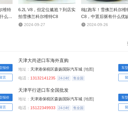
尔维特
6.2L V8，但定位尴尬？到店实
8缸跑车！雪佛兰科尔维
有什么看
拍雪佛兰科尔维特C8
C8，中置后驱有什么优

2024-09-27

2024-09-26
天津大尚进口车海外直购
型报价
车
地址：
天津港保税区森扬国际汽车城
[地图]
留言
电话：
13132141235
24小时
售全国
天津平行进口车全国批发
型报价
车
地址：
天津港保税区森扬国际汽车城
[地图]
留言
电话：
15122349933
24小时
售全国