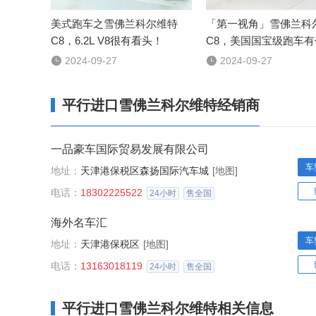
美式跑车之雪佛兰科尔维特
「第一视角」雪佛兰科
C8，6.2L V8很有看头！
C8，美国国宝级跑车
点？

2024-09-27

2024-09-27
平行进口雪佛兰科尔维特经销商
一品豪车国际贸易发展有限公司
车
地址：
天津港保税区森扬国际汽车城
[地图]
电话：
18302225522
24小时
售全国
海外名车汇
车
地址：
天津港保税区
[地图]
电话：
13163018119
24小时
售全国
平行进口雪佛兰科尔维特相关信息