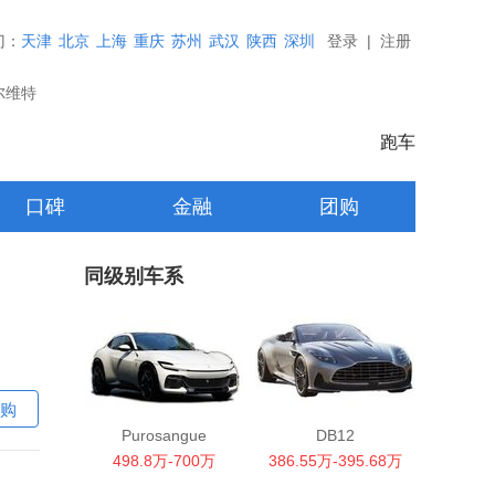
门：
天津
北京
上海
重庆
苏州
武汉
陕西
深圳
登录
|
注册
尔维特
跑车
口碑
金融
团购
同级别车系
购
Purosangue
DB12
498.8万-700万
386.55万-395.68万