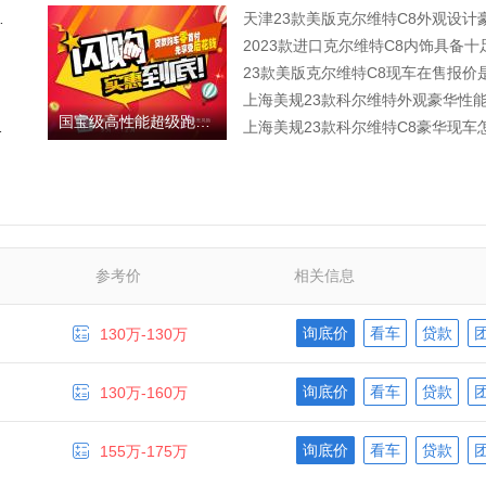
备V8发动机
23款美版克尔维特C8现车在售报价
上海美规23款科尔维特外观豪华性
国宝级高性能超级跑车 尽在首届平行进口购车季
1最新谍照
上海美规23款科尔维特C8豪华现车
参考价
相关信息

询底价
看车
贷款
130万-130万

询底价
看车
贷款
130万-160万

询底价
看车
贷款
155万-175万