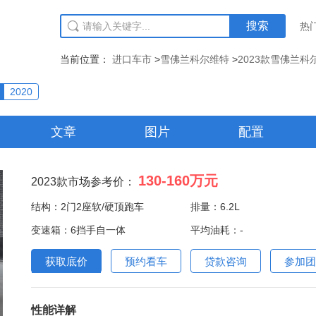
搜索
热
当前位置：
进口车市
>
雪佛兰科尔维特
>
2023款雪佛兰科
2020
文章
图片
配置
130-160
万元
2023款市场参考价：
结构：2门2座软/硬顶跑车
排量：6.2L
变速箱：6挡手自一体
平均油耗：-
获取底价
预约看车
贷款咨询
参加团
性能详解