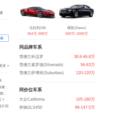
错
法拉利296
曜影(Dawn)
364万-398万
500万-1000万
像
同品牌车系
雪佛兰科迈罗
38.8-46.8万
雪佛兰索罗德(Silverado)
56-63万
更多 >
雪佛兰萨博班(Suburban)
120-120万
季
天津美规24款克尔维特C8性能好内饰奢华高端
同价位车系
高性价比超跑哪里有？尽在平行进口购车季
大众California
105-180万
买？
能介绍
奔驰GLS450
99-147.5万