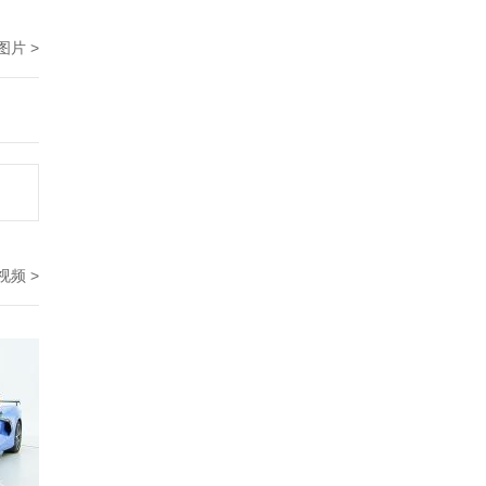
图片 >
视频 >