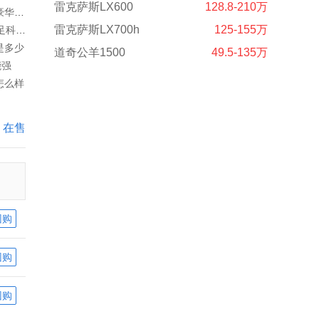
雷克萨斯LX600
128.8-210万
天津23款美版克尔维特C8外观设计豪华性能强
雷克萨斯LX700h
125-155万
2023款进口克尔维特C8内饰具备十足科技感
是多少
道奇公羊1500
49.5-135万
能强
怎么样
在售
团购
团购
团购