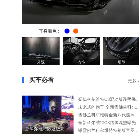
车身颜色：
外观
内饰
细节
买车必看
更多 
疑似科尔维特C8混动版谍照曝光或将
未来式的跑车 全新雪佛兰科尔维
雪佛兰科尔维特全新八代谍照曝光 黄貂鱼再现江湖
全新科尔维特C8路试谍照曝光 新车将于7
新科尔维特敞篷版亮相 采用可折叠敞篷造型
曝雪佛兰科尔维特特别版官图 辨识度极高的