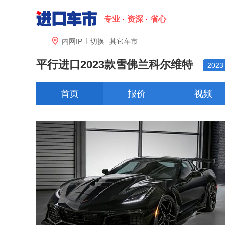
专业
资深
省心
|

内网IP
切换
其它车市
平行进口2023款雪佛兰科尔维特
2023
首页
报价
视频