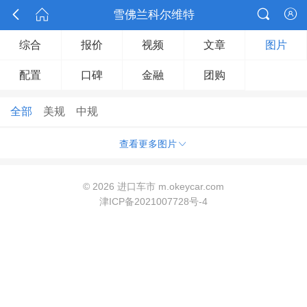



雪佛兰科尔维特

综合
报价
视频
文章
图片
配置
口碑
金融
团购
全部
美规
中规

查看更多图片
©
2026 进口车市 m.okeycar.com
津ICP备2021007728号-4