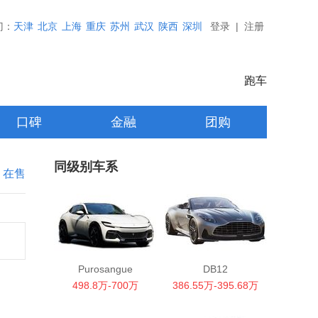
门：
天津
北京
上海
重庆
苏州
武汉
陕西
深圳
登录
|
注册
跑车
口碑
金融
团购
同级别车系
在售
Purosangue
DB12
498.8万-700万
386.55万-395.68万