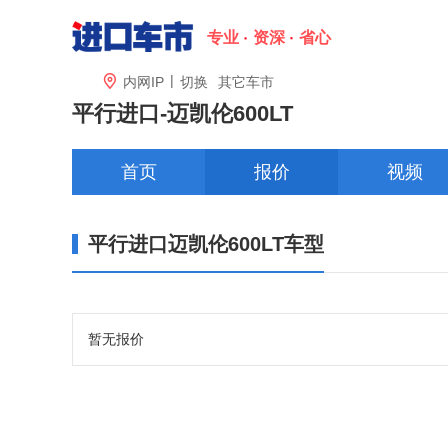
专业
资深
省心
|

内网IP
切换
其它车市
平行进口-
迈凯伦600LT
首页
报价
视频
平行进口迈凯伦600LT车型
暂无报价