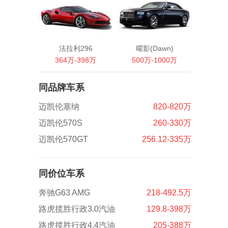
法拉利296
曜影(Dawn)
364万-398万
500万-1000万
同品牌车系
迈凯伦塞纳
820-820万
迈凯伦570S
260-330万
迈凯伦570GT
256.12-335万
同价位车系
奔驰G63 AMG
218-492.5万
路虎揽胜行政3.0汽油
129.8-398万
路虎揽胜行政4.4汽油
205-388万